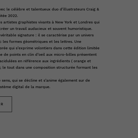
vec le célèbre et talentueux duo d’illustrateurs Craig &
itée 2022.
s artistes graphistes vivants à New York et Londres qui
réer un travail audacieux et souvent humoristique.
éritable signature : il se caractérise par un univers
les formes géométriques et les lettres. Une
rée qui s’exprime volontiers dans cette édition limitée
me de points en clin d’oeil aux micro-billes présentent
acidulées en référence aux ingrédients ( orange et
s ; le tout dans une composition structurée formant les
 sens, qui se décline et s’anime également sur de
stème digital de la marque.
ER