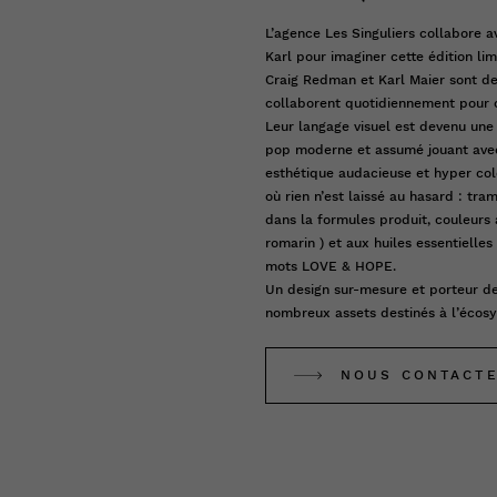
L’agence Les Singuliers collabore a
Karl pour imaginer cette édition lim
Craig Redman et Karl Maier sont de
collaborent quotidiennement pour c
Leur langage visuel est devenu une v
pop moderne et assumé jouant avec 
esthétique audacieuse et hyper colo
où rien n’est laissé au hasard : tra
dans la formules produit, couleurs 
romarin ) et aux huiles essentielle
mots LOVE & HOPE.
Un design sur-mesure et porteur de
nombreux assets destinés à l’écosy
NOUS CONTACT