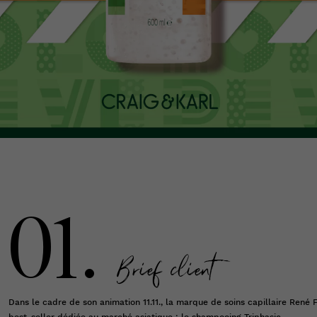
01.
Brief client
Dans le cadre de son animation 11.11., la marque de soins capillaire René 
best-seller dédiée au marché asiatique : le shampooing Triphasic.