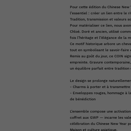
Pour cette édition du Chinese New Y
l’essentiel : créer un lien entre le 
Tradition, transmission et valeurs 
Pour matérialiser ce lien, nous av
Chloé. Doré et ancien, utilisé comm
fois l’héritage et l’élégance de la 
Ce motif historique arbore un cheva
tout en symbolisant le savoir-faire 
Remis au goût du jour, ce COIN sign
empreinte. Gravure contemporaine, 
un équilibre parfait entre tradition
Le design se prolonge naturellemen
- Charms à porter et à transmettre
- Enveloppes rouges, hommage à l
de bénédiction
L’ensemble compose une activation
coffret aux GWP — incarne les valeu
célébration du Chinese New Year p
Maison et culture asiatique.