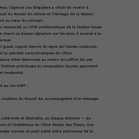
ear, l’agence Les Singuliers a choisi de revenir à
rituel du Nouvel An chinois et l’héritage de la Maison.
sont au cœur du concept.
ons ressuscité un COIN emblématique de la fashion house
e charm ou blason signature sur les sacs, il incarne à la
marque.
l gravé, rappel discret du signe de l’année zodiacale,
et la sobriété caractéristiques de Chloé.
ature trône désormais au centre du coffret tel une
finitions précieuses et composition épurée apportent
 et modernité.
t sur les GWP :
a tradition du Nouvel An, accompagnées d’un message
 cohérente et désirable, où chaque élément — du
rs et l’esthétique de Chloé Atelier des Fleurs. Une
ensée comme un pont subtil entre patrimoine de la